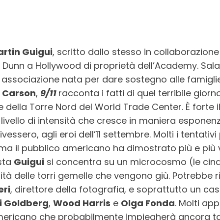
rtin Guigui
, scritto dallo stesso in collaborazion
Dunn a Hollywood di proprietà dell’Academy. Sala g
 associazione nata per dare sostegno alle famiglie 
k Carson
,
9/11
racconta i fatti di quel terribile gior
e della Torre Nord del World Trade Center. È forte 
vello di intensità che cresce in maniera esponenzial
ivessero, agli eroi dell’11 settembre. Molti i tentat
 ma il pubblico americano ha dimostrato più e più v
ista
Guigui
si concentra su un microcosmo (le cinqu
à delle torri gemelle che vengono giù. Potrebbe riv
eri
, direttore della fotografia, e soprattutto un cas
 Goldberg
,
Wood Harris
e
Olga Fonda
. Molti ap
americano che probabilmente impiegherà ancora ta