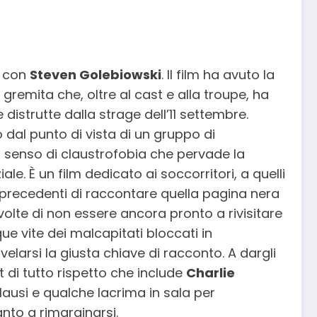
e con
Steven Golebiowski
. Il film ha avuto la
remita che, oltre al cast e alla troupe, ha
distrutte dalla strage dell’11 settembre.
no dal punto di vista di un gruppo di
il senso di claustrofobia che pervade la
e. È un film dedicato ai soccorritori, a quelli
ivi precedenti di raccontare quella pagina nera
olte di non essere ancora pronto a rivisitare
e vite dei malcapitati bloccati in
elarsi la giusta chiave di racconto. A dargli
t di tutto rispetto che include
Charlie
plausi e qualche lacrima in sala per
nto a rimarginarsi.