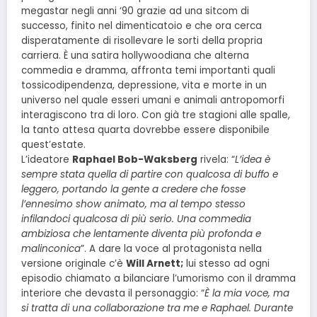
megastar negli anni ‘90 grazie ad una sitcom di
successo, finito nel dimenticatoio e che ora cerca
disperatamente di risollevare le sorti della propria
carriera. È una satira hollywoodiana che alterna
commedia e dramma, affronta temi importanti quali
tossicodipendenza, depressione, vita e morte in un
universo nel quale esseri umani e animali antropomorfi
interagiscono tra di loro. Con già tre stagioni alle spalle,
la tanto attesa quarta dovrebbe essere disponibile
quest’estate.
L’ideatore
Raphael Bob-Waksberg
rivela: “
L’idea è
sempre stata quella di partire con qualcosa di buffo e
leggero, portando la gente a credere che fosse
l’ennesimo show animato, ma al tempo stesso
infilandoci qualcosa di più serio. Una commedia
ambiziosa che lentamente diventa più profonda e
malinconica
”. A dare la voce al protagonista nella
versione originale c’è
Will Arnett;
lui stesso ad ogni
episodio chiamato a bilanciare l’umorismo con il dramma
interiore che devasta il personaggio: “
È la mia voce, ma
si tratta di una collaborazione tra me e Raphael. Durante