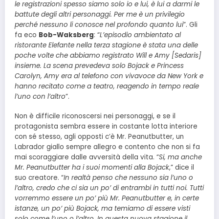
le registrazioni spesso siamo solo io e lui, è lui a darmi le
battute degli altri personaggi. Per me è un privilegio
perché nessuno li conosce nel profondo quanto lui
”. Gli
fa eco
Bob-Waksberg
: “
L’episodio ambientato al
ristorante Elefante nella terza stagione è stata una delle
poche volte che abbiamo registrato Will e Amy [Sedaris]
insieme. La scena prevedeva solo Bojack e Princess
Carolyn, Amy era al telefono con vivavoce da New York e
hanno recitato come a teatro, reagendo in tempo reale
l’uno con l’altro
”.
Non è difficile riconoscersi nei personaggi, e se il
protagonista sembra essere in costante lotta interiore
con sé stesso, agli opposti c’è Mr. Peanutbutter, un
Labrador giallo sempre allegro e contento che non si fa
mai scoraggiare dalle avversità della vita. “
Si, ma anche
Mr. Peanutbutter ha i suoi momenti alla Bojack
,” dice il
suo creatore. “
In realtà penso che nessuno sia l’uno o
l’altro, credo che ci sia un po’ di entrambi in tutti noi. Tutti
vorremmo essere un po’ più Mr. Peanutbutter e, in certe
istanze, un po’ più Bojack, ma temiamo di essere visti
solo come l’uno o l’altro. In questa nuova stagione il