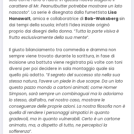
carattere di Mr. Peanutbutter potrebbe mostrare un lato
nascosto
”. La serie è disegnata dalla fumettista
Lisa
Hanawalt
, amica e collaboratrice di
Bob-Waksberg
sin
dai tempi della scuola; infatti l’idea iniziale originò
proprio dai disegni della donna. “
Tutta la parte visiva è
frutto esclusivamente della sua mente
”.
Il giusto bilanciamento tra commedia e dramma non
sempre viene trovato durante la scrittura, in fase di
incisione una battuta viene registrata più volte con toni
diversi per poi decidere in sala montaggio quale sia
quello più adatto. “
Il segreto del successo sta nella sua
stessa natura, l’avere un piede in due scarpe. Da un lato
questo pazzo mondo a cartoni animati; come Homer
Simpson, sarà sempre un combinaguai ma lo adoriamo
lo stesso, dall’altro, nel nostro caso, mostrare le
conseguenze delle proprie azioni. La nostra filosofia non è
quella di rendere i personaggi simpatici in quanto
gradevoli, ma in quanto vulnerabili. Certo è un cartone
animato, ma, a dispetto di tutto, ne percepisci la
sofferenza
”.